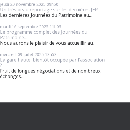
jeudi 20
novembre 2025
09h50
Un très beau reportage sur les dernières JEP
Les dernières Journées du Patrimoine au...
mardi 16
septembre 2025
11h03
Le programme complet des Journées du
Patrimoine...
Nous aurons le plaisir de vous accueillir au...
mercredi 09
juillet 2025
13h53
La gare haute, bientôt occupée par l'association
?
Fruit de longues négociations et de nombreux
échanges...