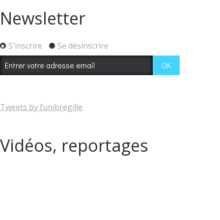
Newsletter
S'inscrire
Se désinscrire
Tweets by funibregille
Vidéos, reportages