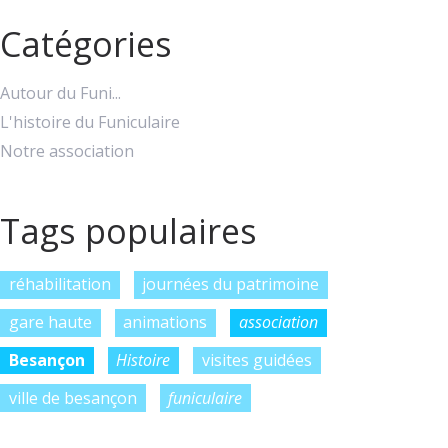
Catégories
Autour du Funi...
L'histoire du Funiculaire
Notre association
Tags populaires
réhabilitation
journées du patrimoine
gare haute
animations
association
Besançon
Histoire
visites guidées
ville de besançon
funiculaire