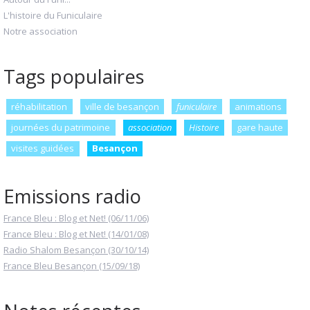
L'histoire du Funiculaire
Notre association
Tags populaires
réhabilitation
ville de besançon
funiculaire
animations
journées du patrimoine
association
Histoire
gare haute
visites guidées
Besançon
Emissions radio
France Bleu : Blog et Net! (06/11/06)
France Bleu : Blog et Net! (14/01/08)
Radio Shalom Besançon (30/10/14)
France Bleu Besançon (15/09/18)