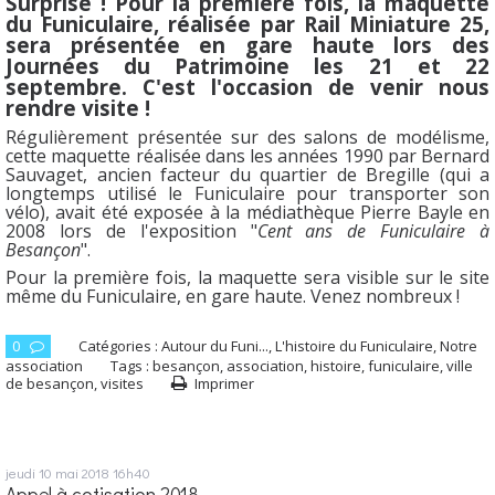
Surprise ! Pour la première fois, la maquette
du Funiculaire, réalisée par Rail Miniature 25,
sera présentée en gare haute lors des
Journées du Patrimoine les 21 et 22
septembre. C'est l'occasion de venir nous
rendre visite !
Régulièrement présentée sur des salons de modélisme,
cette maquette réalisée dans les années 1990 par Bernard
Sauvaget, ancien facteur du quartier de Bregille (qui a
longtemps utilisé le Funiculaire pour transporter son
vélo), avait été exposée à la médiathèque Pierre Bayle en
2008 lors de l'exposition "
Cent ans de Funiculaire à
Besançon
".
Pour la première fois, la maquette sera visible sur le site
même du Funiculaire, en gare haute. Venez nombreux !
0
Catégories :
Autour du Funi...
,
L'histoire du Funiculaire
,
Notre
association
Tags :
besançon
,
association
,
histoire
,
funiculaire
,
ville
de besançon
,
visites
Imprimer
jeudi 10
mai 2018
16h40
Appel à cotisation 2018