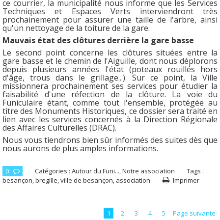
ce courrier, la municipalité nous informe que les Services
Techniques et Espaces Verts interviendront très
prochainement pour assurer une taille de l'arbre, ainsi
qu'un nettoyage de la toiture de la gare.
Mauvais état des clôtures derrière la gare basse
Le second point concerne les clôtures situées entre la
gare basse et le chemin de l'Aiguille, dont nous déplorons
depuis plusieurs années l'état (poteaux rouillés hors
d'âge, trous dans le grillage...). Sur ce point, la Ville
missionnera prochainement ses services pour étudier la
faisabilité d'une réfection de la clôture. La voie du
Funiculaire étant, comme tout l'ensemble, protégée au
titre des Monuments Historiques, ce dossier sera traité en
lien avec les services concernés à la Direction Régionale
des Affaires Culturelles (DRAC).
Nous vous tiendrons bien sûr informés des suites dès que
nous aurons de plus amples informations.
0
Catégories :
Autour du Funi...
,
Notre association
Tags :
besançon
,
bregille
,
ville de besançon
,
association
Imprimer
1
2
3
4
5
Page suivante