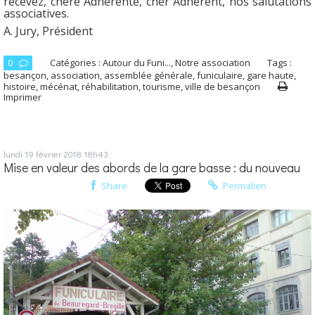
recevez, chère Adhérente, cher Adhérent, nos salutations
associatives.
A. Jury, Président
0
Catégories :
Autour du Funi...
,
Notre association
Tags :
besançon
,
association
,
assemblée générale
,
funiculaire
,
gare haute
,
histoire
,
mécénat
,
réhabilitation
,
tourisme
,
ville de besançon
Imprimer
lundi 19
février 2018
18h43
Mise en valeur des abords de la gare basse : du nouveau
Share
Permalien