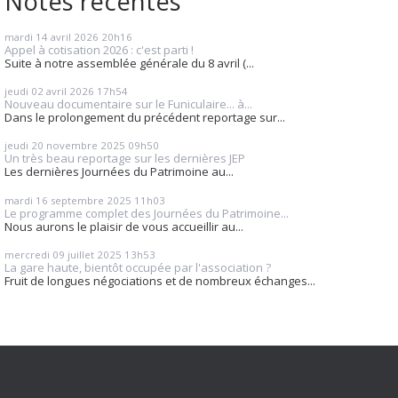
Notes récentes
mardi 14
avril 2026
20h16
Appel à cotisation 2026 : c'est parti !
Suite à notre assemblée générale du 8 avril (...
jeudi 02
avril 2026
17h54
Nouveau documentaire sur le Funiculaire... à...
Dans le prolongement du précédent reportage sur...
jeudi 20
novembre 2025
09h50
Un très beau reportage sur les dernières JEP
Les dernières Journées du Patrimoine au...
mardi 16
septembre 2025
11h03
Le programme complet des Journées du Patrimoine...
Nous aurons le plaisir de vous accueillir au...
mercredi 09
juillet 2025
13h53
La gare haute, bientôt occupée par l'association ?
Fruit de longues négociations et de nombreux échanges...