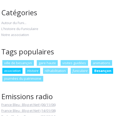
Catégories
Autour du Funi...
L'histoire du Funiculaire
Notre association
Tags populaires
ville de besançon
gare haute
visites guidées
animations
association
Histoire
réhabilitation
funiculaire
Besançon
journées du patrimoine
Emissions radio
France Bleu : Blog et Net! (06/11/06)
France Bleu : Blog et Net! (14/01/08)