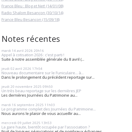
France Bleu : Blog et Net! (14/01/08)
Radio Shalom Besançon (30/10/14)
France Bleu Besançon (15/09/18)
Notes récentes
mardi 14
avril 2026
20h16
Appel à cotisation 2026 : c'est parti !
Suite à notre assemblée générale du 8 avril (...
jeudi 02
avril 2026
17h54
Nouveau documentaire sur le Funiculaire... à...
Dans le prolongement du précédent reportage sur...
jeudi 20
novembre 2025
09h50
Un très beau reportage sur les dernières JEP
Les dernières Journées du Patrimoine au...
mardi 16
septembre 2025
11h03
Le programme complet des Journées du Patrimoine...
Nous aurons le plaisir de vous accueillir au...
mercredi 09
juillet 2025
13h53
La gare haute, bientôt occupée par l'association ?
Fruit de longues négociations et de nombreux échanges...