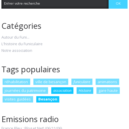
Catégories
Autour du Funi...
L'histoire du Funiculaire
Notre association
Tags populaires
réhabilitation
ville de besançon
funiculaire
animations
journées du patrimoine
association
Histoire
gare haute
visites guidées
Besançon
Emissions radio
France Bleu : Blog et Net! (06/11/06)