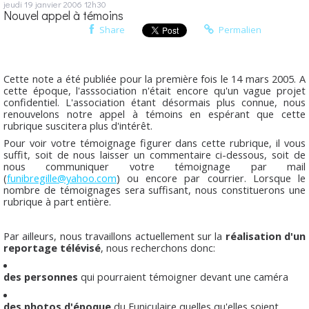
jeudi 19
janvier 2006
12h30
Nouvel appel à témoins
Share
Permalien
Cette note a été publiée pour la première fois le 14 mars 2005. A
cette époque, l'asssociation n'était encore qu'un vague projet
confidentiel. L'association étant désormais plus connue, nous
renouvelons notre appel à témoins en espérant que cette
rubrique suscitera plus d'intérêt.
Pour voir votre témoignage figurer dans cette rubrique, il vous
suffit, soit de nous laisser un commentaire ci-dessous, soit de
nous communiquer votre témoignage par mail
(
funibregille@yahoo.com
) ou encore par courrier. Lorsque le
nombre de témoignages sera suffisant, nous constituerons une
rubrique à part entière.
Par ailleurs, nous travaillons actuellement sur la
réalisation d'un
reportage télévisé
, nous recherchons donc:
des personnes
qui pourraient témoigner devant une caméra
des photos d'époque
du Funiculaire quelles qu'elles soient