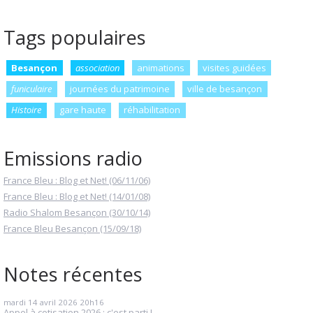
Tags populaires
Besançon
association
animations
visites guidées
funiculaire
journées du patrimoine
ville de besançon
Histoire
gare haute
réhabilitation
Emissions radio
France Bleu : Blog et Net! (06/11/06)
France Bleu : Blog et Net! (14/01/08)
Radio Shalom Besançon (30/10/14)
France Bleu Besançon (15/09/18)
Notes récentes
mardi 14
avril 2026
20h16
Appel à cotisation 2026 : c'est parti !