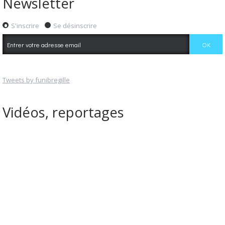
Newsletter
S'inscrire
Se désinscrire
Tweets by funibregille
Vidéos, reportages