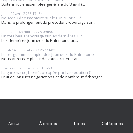
Suite à notre assemblée générale du 8 avril (...
jeudi 02
avril 2026
17h54
Nouveau documentaire sur le Funiculaire... à...
Dans le prolongement du précédent reportage sur...
jeudi 20
novembre 2025
09h50
Un très beau reportage sur les dernières JEP
Les dernières Journées du Patrimoine au...
mardi 16
septembre 2025
11h03
Le programme complet des Journées du Patrimoine...
Nous aurons le plaisir de vous accueillir au...
mercredi 09
juillet 2025
13h53
La gare haute, bientôt occupée par l'association ?
Fruit de longues négociations et de nombreux échanges...
Accueil
À propos
Notes
Catégories