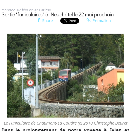
mercredi 02
février 2011
08h18
Sortie "funiculaires" à Neuchâtel le 22 mai prochain
Share
Permalien
Le Funiculaire de Chaumont-La Coudre (c) 2010 Christophe Beuret
Dans le prolongement de notre voyage à Evian et