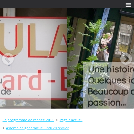
Une histoire...
Quelques idées...
Beaucoup de
passion...
Le programme de l'année 2011
Page d'accueil
Assemblée générale le lundi 28 février