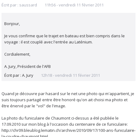
Écrit par :
saussard
11h56
-
vendredi 11
février 2011
Bonjour,
Je vous confirme que le trajet en bateau est bien compris dans le
voyage : il est couplé avec l'entrée au Laténium.
Cordialement,
A. Jury, Président de l'AFB
Écrit par :
A. Jury
12h18
-
vendredi 11
février 2011
Quand je découvre par hasard sur le net une photo qui m'appartient, je
suis toujours partagé entre être honoré qu'on ait choisi ma photo et
être énervé par le "vol" de l'image.
La photo du funiculaire de Chaumont ci-dessus a été publiée le
17.09.2010 sur mon blog à l'occasion du centenaire de ce funiculaire:
http://chr09.bleublog.lematin.ch/archive/2010/09/17/100-ans-funiculaire-
la-coudre-chaumont.html