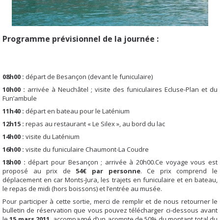
Programme prévisionnel de la journée :
08h00 :
départ de Besançon (devant le funiculaire)
10h00 :
arrivée à Neuchâtel ; visite des funiculaires Ecluse-Plan et du
Fun’ambule
11h40 :
départ en bateau pour le Laténium
12h15 :
repas au restaurant « Le Silex », au bord du lac
14h00 :
visite du Laténium
16h00 :
visite du funiculaire Chaumont-La Coudre
18h00 :
départ pour Besançon ; arrivée à 20h00.
Ce voyage vous est
proposé au prix de
54€ par personne
. Ce prix comprend le
déplacement en car Monts-Jura, les trajets en funiculaire et en bateau,
le repas de midi (hors boissons) et l’entrée au musée.
Pour participer à cette sortie, merci de remplir et de nous retourner le
bulletin de réservation que vous pouvez télécharger ci-dessous avant
le
15 mars 2011
, accompagné d’un acompte de 50% du montant total du