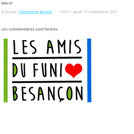
Merci!
Écrit par :
Christophe Beuret
11h51
-
jeudi 15
septembre 2011
Les commentaires sont fermés.