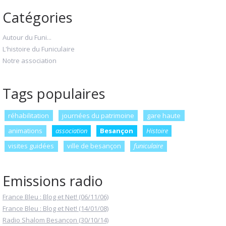
Catégories
Autour du Funi...
L'histoire du Funiculaire
Notre association
Tags populaires
réhabilitation
journées du patrimoine
gare haute
animations
association
Besançon
Histoire
visites guidées
ville de besançon
funiculaire
Emissions radio
France Bleu : Blog et Net! (06/11/06)
France Bleu : Blog et Net! (14/01/08)
Radio Shalom Besançon (30/10/14)