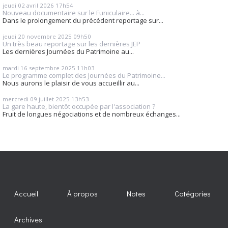
jeudi 02
avril 2026
17h54
Nouveau documentaire sur le Funiculaire... à...
Dans le prolongement du précédent reportage sur...
jeudi 20
novembre 2025
09h50
Un très beau reportage sur les dernières JEP
Les dernières Journées du Patrimoine au...
mardi 16
septembre 2025
11h03
Le programme complet des Journées du Patrimoine...
Nous aurons le plaisir de vous accueillir au...
mercredi 09
juillet 2025
13h53
La gare haute, bientôt occupée par l'association ?
Fruit de longues négociations et de nombreux échanges...
Accueil
À propos
Notes
Catégories
Archives