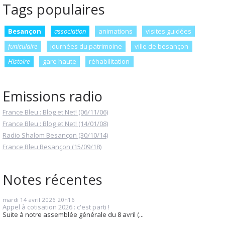
Tags populaires
Besançon
association
animations
visites guidées
funiculaire
journées du patrimoine
ville de besançon
Histoire
gare haute
réhabilitation
Emissions radio
France Bleu : Blog et Net! (06/11/06)
France Bleu : Blog et Net! (14/01/08)
Radio Shalom Besançon (30/10/14)
France Bleu Besançon (15/09/18)
Notes récentes
mardi 14
avril 2026
20h16
Appel à cotisation 2026 : c'est parti !
Suite à notre assemblée générale du 8 avril (...