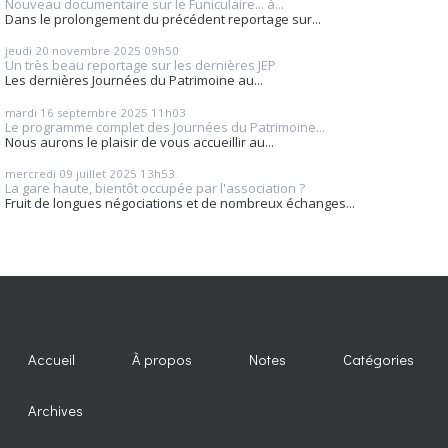
Nouveau documentaire sur le Funiculaire... à...
Dans le prolongement du précédent reportage sur...
jeudi 20
novembre 2025
09h50
Un très beau reportage sur les dernières JEP
Les dernières Journées du Patrimoine au...
mardi 16
septembre 2025
11h03
Le programme complet des Journées du Patrimoine...
Nous aurons le plaisir de vous accueillir au...
mercredi 09
juillet 2025
13h53
La gare haute, bientôt occupée par l'association ?
Fruit de longues négociations et de nombreux échanges...
Accueil
À propos
Notes
Catégories
Archives