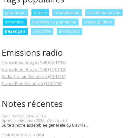
gare haute
Histoire
réhabilitation
ville de besançon
association
journées du patrimoine
visites guidées
Besançon
funiculaire
animations
Emissions radio
France Bleu : Blog et Net! (06/11/06)
France Bleu : Blog et Net! (14/01/08)
Radio Shalom Besançon (30/10/14)
France Bleu Besançon (15/09/18)
Notes récentes
mardi 14
avril 2026
20h16
Appel à cotisation 2026 : c'est parti !
Suite à notre assemblée générale du 8 avril (...
jeudi 02
avril 2026
17h54