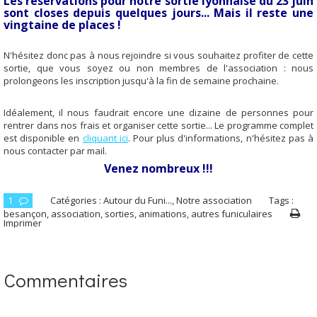
Les réservations pour notre sortie lyonnaise du 23 juin
sont closes depuis quelques jours... Mais il reste une
vingtaine de places !
N'hésitez donc pas à nous rejoindre si vous souhaitez profiter de cette
sortie, que vous soye
z ou non membres de l'association : nous
prolongeons les inscription jusqu'à la fin de semaine prochaine.
Idéalement, il nous faudrait encore une dizaine de personnes pour
rentrer dans nos frais et organiser cette sortie... Le programme complet
est disponible en
cliquant ici
. Pour plus d'informations, n'hésitez pas à
nous contacter par mail.
Venez nombreux !!!
1
Catégories :
Autour du Funi...
,
Notre association
Tags :
besançon
,
association
,
sorties
,
animations
,
autres funiculaires
Imprimer
Commentaires