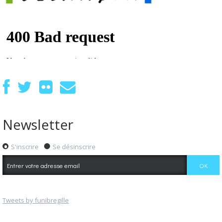
Newsletter
S'inscrire
Se désinscrire
Tweets by funibregille