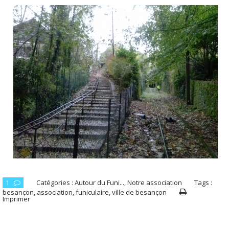
1
Catégories :
Autour du Funi...
,
Notre association
Tags :
besançon
,
association
,
funiculaire
,
ville de besançon
Imprimer