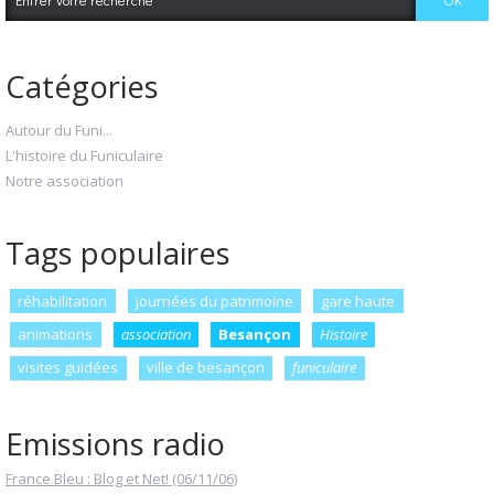
Catégories
Autour du Funi...
L'histoire du Funiculaire
Notre association
Tags populaires
réhabilitation
journées du patrimoine
gare haute
animations
association
Besançon
Histoire
visites guidées
ville de besançon
funiculaire
Emissions radio
France Bleu : Blog et Net! (06/11/06)