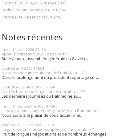
France Bleu : Blog et Net! (14/01/08)
Radio Shalom Besançon (30/10/14)
France Bleu Besançon (15/09/18)
Notes récentes
mardi 14
avril 2026
20h16
Appel à cotisation 2026 : c'est parti !
Suite à notre assemblée générale du 8 avril (...
jeudi 02
avril 2026
17h54
Nouveau documentaire sur le Funiculaire... à...
Dans le prolongement du précédent reportage sur...
jeudi 20
novembre 2025
09h50
Un très beau reportage sur les dernières JEP
Les dernières Journées du Patrimoine au...
mardi 16
septembre 2025
11h03
Le programme complet des Journées du Patrimoine...
Nous aurons le plaisir de vous accueillir au...
mercredi 09
juillet 2025
13h53
La gare haute, bientôt occupée par l'association ?
Fruit de longues négociations et de nombreux échanges...