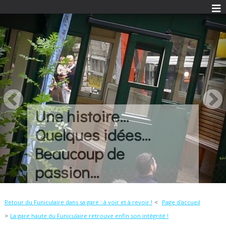
Une histoire...
Quelques idées...
Beaucoup de
passion...
Retour du Funiculaire dans sa gare : à voir et à revoir !
Page d'accueil
La gare haute du Funiculaire retrouve enfin son intégrité !