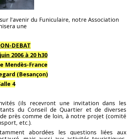
sur l'avenir du Funiculaire, notre Association
nisera une
ION-DEBAT
juin 2006 à
20 h30
re Mendès-France
regard (Besançon)
Salle 4
vités (ils recevront une invitation dans les
ntants du Conseil de Quartier et de diverses
, de près comme de loin, à notre projet (comité
sport, etc.).
tamment abordées les questions liées aux
restauré, mais aussi aux activités touristiques,