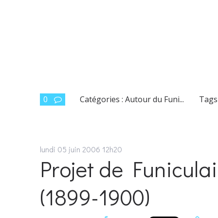
0
Catégories :
Autour du Funi...
Tags
lundi 05
juin 2006
12h20
Projet de Funicul
(1899-1900)