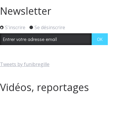
Newsletter
S'inscrire
Se désinscrire
Tweets by funibregille
Vidéos, reportages