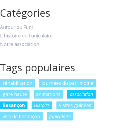
Catégories
Autour du Funi...
L'histoire du Funiculaire
Notre association
Tags populaires
réhabilitation
journées du patrimoine
gare haute
animations
association
Besançon
Histoire
visites guidées
ville de besançon
funiculaire