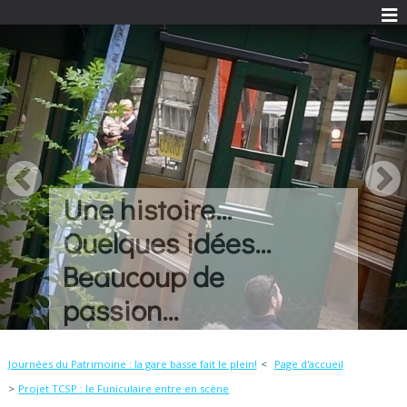
Une histoire...
Quelques idées...
Beaucoup de
passion...
Journées du Patrimoine : la gare basse fait le plein!
Page d'accueil
Projet TCSP : le Funiculaire entre en scène