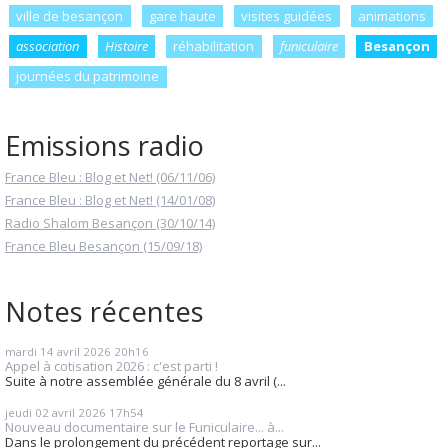
ville de besançon
gare haute
visites guidées
animations
association
Histoire
réhabilitation
funiculaire
Besançon
journées du patrimoine
Emissions radio
France Bleu : Blog et Net! (06/11/06)
France Bleu : Blog et Net! (14/01/08)
Radio Shalom Besançon (30/10/14)
France Bleu Besançon (15/09/18)
Notes récentes
mardi 14
avril 2026
20h16
Appel à cotisation 2026 : c'est parti !
Suite à notre assemblée générale du 8 avril (...
jeudi 02
avril 2026
17h54
Nouveau documentaire sur le Funiculaire... à...
Dans le prolongement du précédent reportage sur...