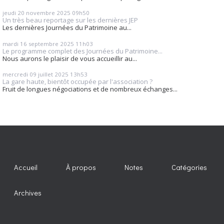
jeudi 20
novembre 2025
09h50
Un très beau reportage sur les dernières JEP
Les dernières Journées du Patrimoine au...
mardi 16
septembre 2025
11h03
Le programme complet des Journées du Patrimoine...
Nous aurons le plaisir de vous accueillir au...
mercredi 09
juillet 2025
13h53
La gare haute, bientôt occupée par l'association ?
Fruit de longues négociations et de nombreux échanges...
Accueil
À propos
Notes
Catégories
Archives