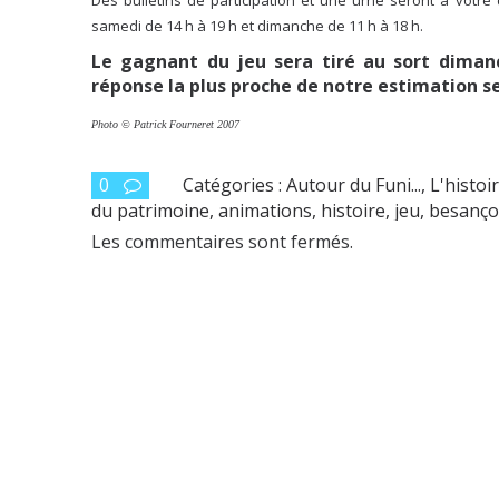
samedi de 14 h à 19 h et dimanche de 11 h à 18 h.
Le gagnant du jeu sera tiré au sort dimanc
réponse la plus proche de notre estimation s
Photo © Patrick Fourneret 2007
0
Catégories :
Autour du Funi...
,
L'histoi
du patrimoine
,
animations
,
histoire
,
jeu
,
besanç
Les commentaires sont fermés.