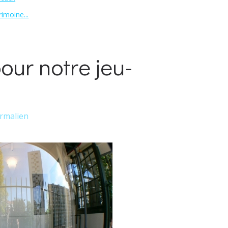
imoine...
our notre jeu-
rmalien