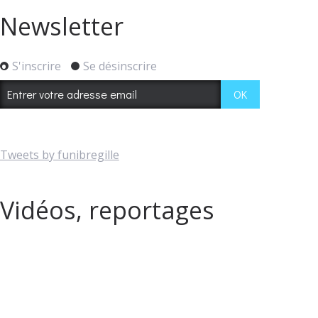
Newsletter
S'inscrire
Se désinscrire
Tweets by funibregille
Vidéos, reportages