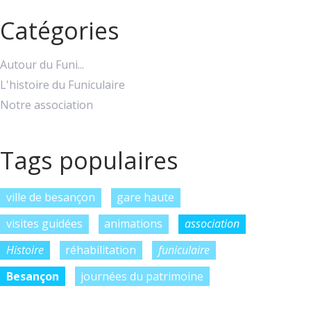
Catégories
Autour du Funi...
L'histoire du Funiculaire
Notre association
Tags populaires
ville de besançon
gare haute
visites guidées
animations
association
Histoire
réhabilitation
funiculaire
Besançon
journées du patrimoine