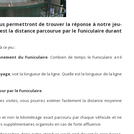
us permettront de trouver la réponse à notre jeu-
est la distance parcourue par le Funiculaire durant
 ce jeu :
nnement du Funiculaire
. Combien de temps le Funiculaire a-t-il
oyage
, soit la longueur de la ligne. Quelle est la longueur de la ligne
ur par le Funiculaire.
es visites, vous pourrez estimer facilement la distance moyenne
e et non le kilométrage exact parcouru par chaque véhicule et ne
es supplémentaires organisés en cas de forte affluence.
e disposition dans notre stand ce week-end devant la gare basse,