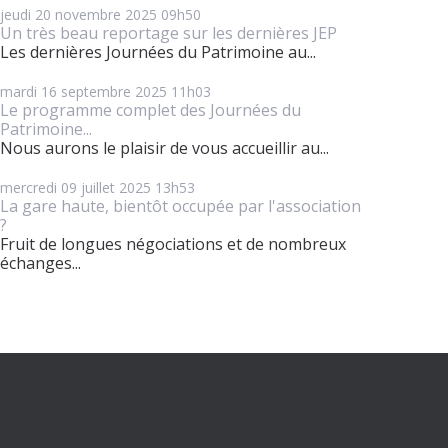
jeudi 20
novembre 2025
09h50
Un très beau reportage sur les dernières JEP
Les dernières Journées du Patrimoine au...
mardi 16
septembre 2025
11h03
Le programme complet des Journées du
Patrimoine...
Nous aurons le plaisir de vous accueillir au...
mercredi 09
juillet 2025
13h53
La gare haute, bientôt occupée par l'association
?
Fruit de longues négociations et de nombreux
échanges...