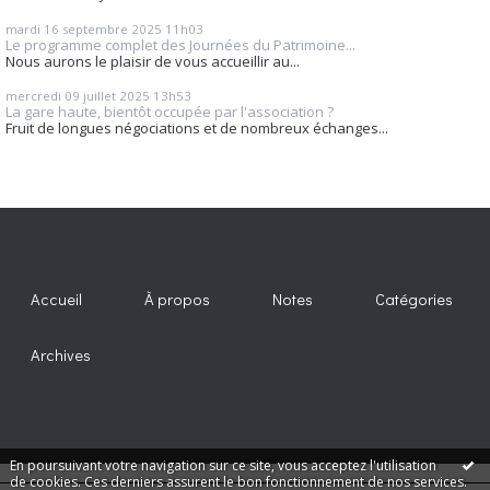
mardi 16
septembre 2025
11h03
Le programme complet des Journées du Patrimoine...
Nous aurons le plaisir de vous accueillir au...
mercredi 09
juillet 2025
13h53
La gare haute, bientôt occupée par l'association ?
Fruit de longues négociations et de nombreux échanges...
Accueil
À propos
Notes
Catégories
Archives
En poursuivant votre navigation sur ce site, vous acceptez l'utilisation
de cookies. Ces derniers assurent le bon fonctionnement de nos services.