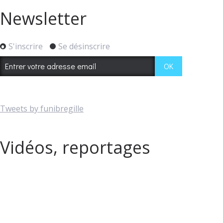
Newsletter
S'inscrire
Se désinscrire
Tweets by funibregille
Vidéos, reportages