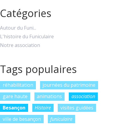
Catégories
Autour du Funi...
L'histoire du Funiculaire
Notre association
Tags populaires
réhabilitation
journées du patrimoine
gare haute
animations
association
Besançon
Histoire
visites guidées
ville de besançon
funiculaire