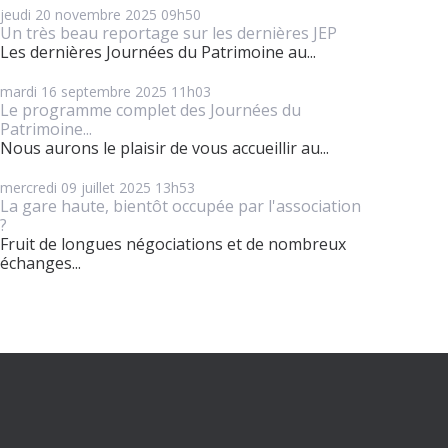
jeudi 20
novembre 2025
09h50
Un très beau reportage sur les dernières JEP
Les dernières Journées du Patrimoine au...
mardi 16
septembre 2025
11h03
Le programme complet des Journées du
Patrimoine...
Nous aurons le plaisir de vous accueillir au...
mercredi 09
juillet 2025
13h53
La gare haute, bientôt occupée par l'association
?
Fruit de longues négociations et de nombreux
échanges...