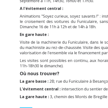
septembre à 11h, 14h30, 16h00 et 17h30.
A l'évitement central :
Animations "Soyez curieux, soyez savants !" : ins
le croisement des voitures du Funiculaire, san
Dimanche 16 de 11h à 12h et de 14h à 18h.
En gare haute :
Visite de la machinerie du Funiculaire, dans le s
du machiniste au rez-de-chaussée. Visite des quai
valorisation de l'ensemble via le financement part
Les visites sont possibles en continu, aux hora
11h-18h30 le dimanche).
Où nous trouver?
La gare basse :
2B; rue du Funiculaire à Besanç
L'évitement central :
intersection du sentier de
La gare haute :
3, chemin des Monts de Bregille