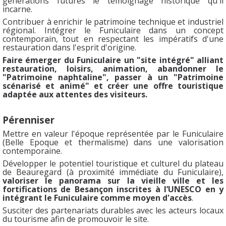
générations futures le témoignage historique qu'il
incarne.
Contribuer à enrichir le patrimoine technique et industriel
régional. Intégrer le Funiculaire
dans un concept
contemporain, tout en respectant les impératifs d'une
restauration dans
l'esprit d'origine.
Faire émerger du Funiculaire un "site intégré" alliant
restauration, loisirs, animation,
abandonner le
"Patrimoine naphtaline", passer à un "Patrimoine
scénarisé et animé" et créer
une offre touristique
adaptée aux attentes des visiteurs.
Pérenniser
Mettre en valeur l'époque représentée par le Funiculaire
(Belle Epoque et thermalisme) dans
une valorisation
contemporaine.
Développer le potentiel touristique et culturel du plateau
de Beauregard (à proximité
immédiate du Funiculaire),
valoriser le panorama sur la vieille ville et les
fortifications de
Besançon inscrites à l’UNESCO en y
intégrant le Funiculaire comme moyen d'accès
.
Susciter des partenariats durables avec les acteurs locaux
du tourisme afin de promouvoir le
site.