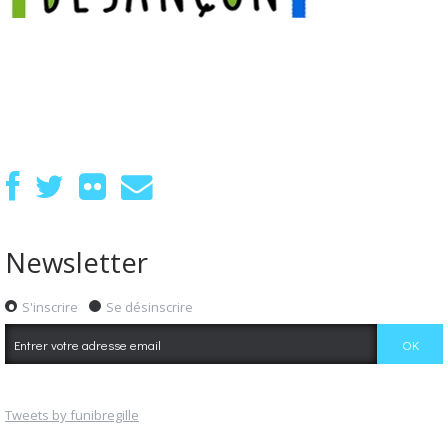
Newsletter
S'inscrire
Se désinscrire
Tweets by funibregille