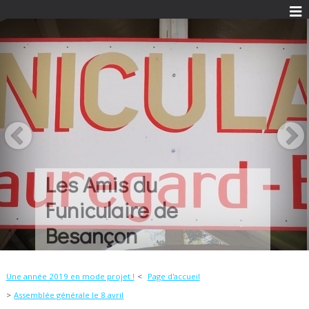
Une histoire...
Quelques idées...
Beaucoup de
passion...
Une année 2019 en mode projet !
Page d'accueil
Assemblée générale le 8 avril