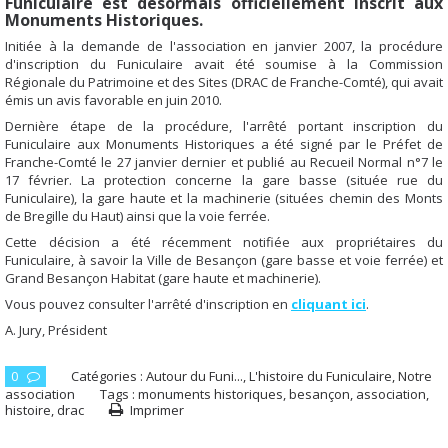
Funiculaire est désormais officiellement inscrit aux
Monuments Historiques.
Initiée à la demande de l'association en janvier 2007, la procédure
d'inscription du Funiculaire avait été soumise à la Commission
Régionale du Patrimoine et des Sites (DRAC de Franche-Comté), qui avait
émis un avis favorable en juin 2010.
Dernière étape de la procédure, l'arrêté portant inscription du
Funiculaire aux Monuments Historiques a été signé par le Préfet de
Franche-Comté le 27 janvier dernier et publié au Recueil Normal n°7 le
17 février. La protection concerne la gare basse (située rue du
Funiculaire), la gare haute et la machinerie (situées chemin des Monts
de Bregille du Haut) ainsi que la voie ferrée.
Cette décision a été récemment notifiée aux propriétaires du
Funiculaire, à savoir la Ville de Besançon (gare basse et voie ferrée) et
Grand Besançon Habitat (gare haute et machinerie).
Vous pouvez consulter l'arrêté d'inscription en
cliquant ici
.
A. Jury, Président
0
Catégories :
Autour du Funi...
,
L'histoire du Funiculaire
,
Notre
association
Tags :
monuments historiques
,
besançon
,
association
,
histoire
,
drac
Imprimer