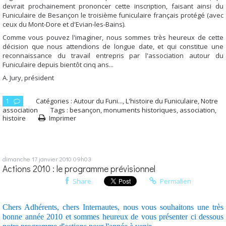
devrait prochainement prononcer cette inscription, faisant ainsi du
Funiculaire de Besançon le troisième funiculaire français protégé (avec
ceux du Mont-Dore et d'Evian-les-Bains).
Comme vous pouvez l'imaginer, nous sommes très heureux de cette
décision que nous attendions de longue date, et qui constitue une
reconnaissance du travail entrepris par l'association autour du
Funiculaire depuis bientôt cinq ans...
A. Jury, président
1
Catégories :
Autour du Funi...
,
L'histoire du Funiculaire
,
Notre
association
Tags :
besançon
,
monuments historiques
,
association
,
histoire
Imprimer
dimanche 17
janvier 2010
09h03
Actions 2010 : le programme prévisionnel
Share
Permalien
Chers Adhérents, chers Internautes, nous vous souhaitons une très
bonne année 2010 et sommes heureux de vous présenter ci dessous