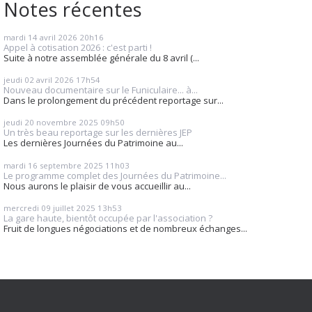
Notes récentes
mardi 14
avril 2026
20h16
Appel à cotisation 2026 : c'est parti !
Suite à notre assemblée générale du 8 avril (...
jeudi 02
avril 2026
17h54
Nouveau documentaire sur le Funiculaire... à...
Dans le prolongement du précédent reportage sur...
jeudi 20
novembre 2025
09h50
Un très beau reportage sur les dernières JEP
Les dernières Journées du Patrimoine au...
mardi 16
septembre 2025
11h03
Le programme complet des Journées du Patrimoine...
Nous aurons le plaisir de vous accueillir au...
mercredi 09
juillet 2025
13h53
La gare haute, bientôt occupée par l'association ?
Fruit de longues négociations et de nombreux échanges...