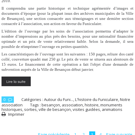
2010.
Il comprendra une partie historique et technique agrémentée d’images et
documents d’époque (pour la plupart issus des archives municipales de la Ville
de Besançon), une section consacrée aux témoignages et une dernière section
consacrée à l’association, son action en faveur du Funiculaire.
L’édition de l’ouvrage par les soins de l’association permettra d’adapter le
nombre d’impressions au plus près des besoins, pour une rationalité financière
optimale et un prix de vente relativement faible. Selon la demande, il sera
possible de réimprimer l’ouvrage en petites quantités.
Les caractéristiques de l’ouvrage sont les suivantes : 150 pages, reliure dos carré
collé, couverture quadri mat 250 gr. Le prix de vente se situera aux alentours de
15 euros. Le financement de cette opération a fait l'objet d'une demande de
subvention auprès de la Ville de Besançon début janvier.
Lire la suite
0
Catégories :
Autour du Funi...
,
L'histoire du Funiculaire
,
Notre
association
Tags :
besançon
,
association
,
histoire
,
monuments
historiques
,
sorties
,
ville de besançon
,
visites guidées
,
animations
Imprimer
Page précédente
1
2
3
4
Page suivante