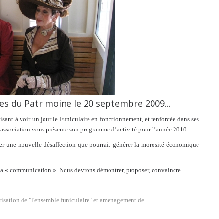
ées du Patrimoine le 20 septembre 2009...
sant à voir un jour le Funiculaire en fonctionnement, et renforcée dans ses
re association vous présente son programme d’activité pour l’année 2010.
iter une nouvelle désaffection que pourrait générer la morosité économique
e la « communication ». Nous devrons démontrer, proposer, convaincre…
risation de "l'ensemble funiculaire" et aménagement de