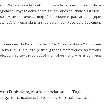
n 2009 à Evian-les-Bains et Thonon-les-Bains, une journée similaire
gramme : voyage dans les trois funiculaires neuchâtelois (Ecluse-
002), visite du
Latenium
, magnifique musée et parc archéologique
auterive). Un repas dans un restaurant sur place sera également
ropéennes du Patrimoine, les 17 et 18 septembre 2011. Comme
autour du Funiculaire (visites guidées thématiques, animations
e découvrir ce témoin du passé thermal de notre ville et de mieux
re du Funiculaire
,
Notre association
Tags :
uregard
,
funiculaire
,
histoire
,
livre
,
réhabilitation
,