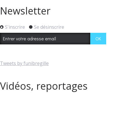
Newsletter
S'inscrire
Se désinscrire
Tweets by funibregille
Vidéos, reportages