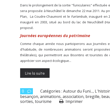
Dans le prolongement de la sortie "funiculaires" effectuée e
sera proposée à Neuchâtel le dimanche 22 mai 2011. Au pro
Plan, La Coudre-Chaumont et le
Fun’ambule
, inauguré en 2
inauguré en 2003, situé au bord du lac de Neuchâtell (H
proposé.
Journées européennes du patrimoine
Comme chaque année nous participerons aux Journées eu
d'habitude, de nombreuses animations seront proposées 
théâtrales), qui permettront aux Bisontins et touristes d
apprécier son aspect écologique...
Lire la suite
0
Catégories :
Autour du Funi...
,
L'histoi
besançon
,
animations
,
association
,
bregille
,
bea
sorties
,
tourisme
Imprimer