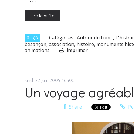
janvier.
Lire la suite
0
Catégories :
Autour du Funi...
,
L'histoi
besançon
,
association
,
histoire
,
monuments hist
animations
Imprimer
lundi 22
juin 2009
16h05
Un voyage agréable..
Share
Pe