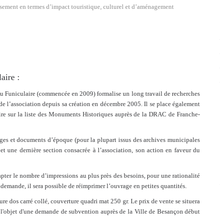
issement en termes d’impact touristique, culturel et d’aménagement
aire :
 du Funiculaire (commencée en 2009) formalise un long travail de recherches
de l’association depuis sa création en décembre 2005. Il se place également
ire sur la liste des Monuments Historiques auprès de la DRAC de Franche-
ges et documents d’époque (pour la plupart issus des archives municipales
t une dernière section consacrée à l’association, son action en faveur du
apter le nombre d’impressions au plus près des besoins, pour une rationalité
 demande, il sera possible de réimprimer l’ouvrage en petites quantités.
ure dos carré collé, couverture quadri mat 250 gr. Le prix de vente se situera
t l'objet d'une demande de subvention auprès de la Ville de Besançon début