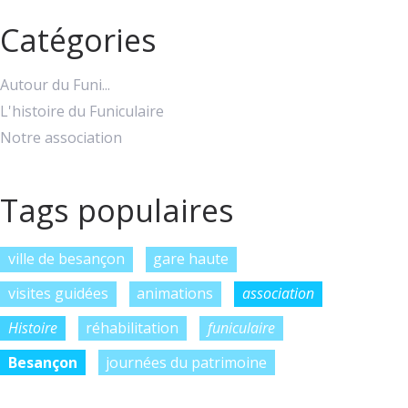
Catégories
Autour du Funi...
L'histoire du Funiculaire
Notre association
Tags populaires
ville de besançon
gare haute
visites guidées
animations
association
Histoire
réhabilitation
funiculaire
Besançon
journées du patrimoine